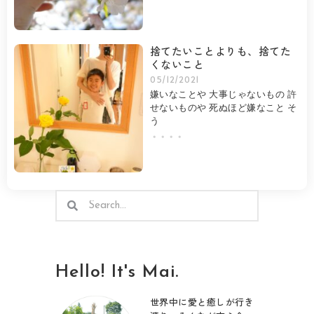
捨てたいことよりも、捨てた
くないこと
05/12/2021
嫌いなことや 大事じゃないもの 許
せないものや 死ぬほど嫌なこと そ
う
・・・・
検
検
索
索
Hello! It's Mai.
世界中に愛と癒しが行き