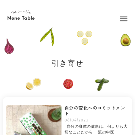
内
容
を
ス
キ
ッ
プ
引き寄せ
自分の変化へのコミットメン
ト
06/04/2023
自分の身体の健康は、何よりも大
切なことだから 一流の中医