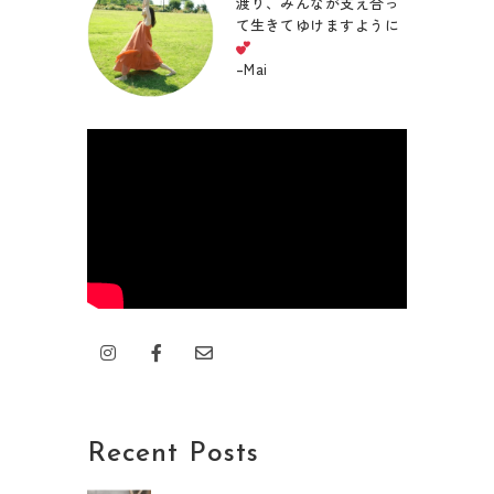
渡り、みんなが支え合っ
て生きてゆけますように
–
Mai
I
F
E
n
a
n
s
c
v
t
e
e
a
b
l
g
o
o
r
o
p
Recent Posts
a
k
e
m
-