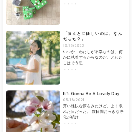
・・・・
「ほんとにほしいのは、なん
だった？」
10/13/2022
いつか、わたしが不幸なのは、何
かに執着するからなのだ。とわた
しはそう思
・・・・
It’s Gonna Be A Lovely Day
05/18/2021
薄い軽快な夢をみたけど、よく眠
れた日だった。 数日間おっきな浄
化が続け
・・・・