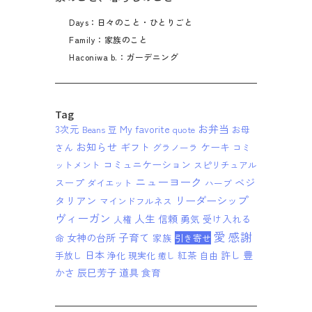
Days：日々のこと・ひとりごと
Family：家族のこと
Haconiwa b.：ガーデニング
Tag
お弁当
3次元
My favorite
Beans 豆
quote
お母
お知らせ
ギフト
ケーキ
さん
グラノーラ
コミ
コミュニケーション
ットメント
スピリチュアル
ニューヨーク
ベジ
スープ
ダイエット
ハーブ
リーダーシップ
タリアン
マインドフルネス
ヴィーガン
人生
信頼
勇気
受け入れる
人権
愛
感謝
子育て
女神の台所
家族
命
引き寄せ
日本
紅茶
許し
豊
手放し
浄化
現実化
自由
癒し
かさ
辰巳芳子
道具
食育