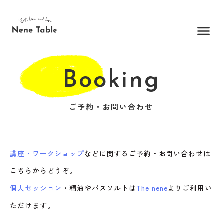
内
容
を
ス
キ
ッ
Booking
プ
ご予約・お問い合わせ
講座・ワークショップ
などに関するご予約・お問い合わせは
こちらからどうぞ。
個人セッション
・精油やバスソルトは
The nene
よりご利用い
ただけます。