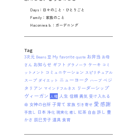
Days：日々のこと・ひとりごと
Family：家族のこと
Haconiwa b.：ガーデニング
Tag
お弁当
3次元
My favorite
Beans 豆
quote
お母
お知らせ
ギフト
ケーキ
さん
グラノーラ
コミ
コミュニケーション
ットメント
スピリチュアル
ニューヨーク
ベジ
スープ
ダイエット
ハーブ
リーダーシップ
タリアン
マインドフルネス
ヴィーガン
人生
信頼
勇気
受け入れる
人権
愛
感謝
子育て
女神の台所
家族
命
引き寄せ
日本
紅茶
許し
豊
手放し
浄化
現実化
自由
癒し
かさ
辰巳芳子
道具
食育