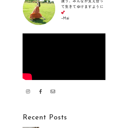
渡り、みんなが支え合っ
て生きてゆけますように
–
Mai
I
F
E
n
a
n
s
c
v
t
e
e
a
b
l
g
o
o
r
o
p
Recent Posts
a
k
e
m
-