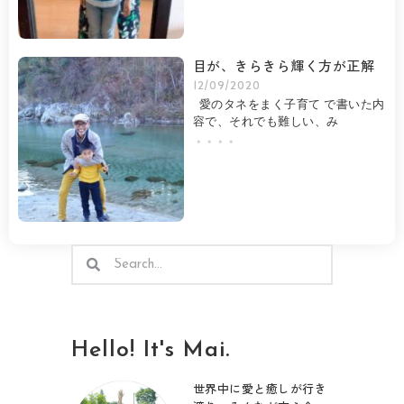
目が、きらきら輝く方が正解
12/09/2020
愛のタネをまく子育て で書いた内
容で、それでも難しい、み
・・・・
検
検
索
索
Hello! It's Mai.
世界中に愛と癒しが行き