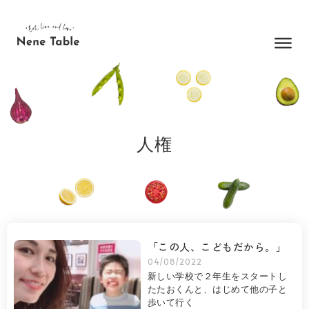
内
容
を
ス
キ
ッ
プ
人権
「この人、こどもだから。」
04/08/2022
新しい学校で２年生をスタートし
たたおくんと、はじめて他の子と
歩いて行く