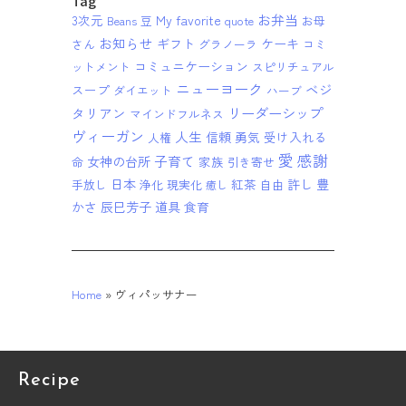
Tag
お弁当
3次元
My favorite
Beans 豆
quote
お母
お知らせ
ギフト
ケーキ
さん
グラノーラ
コミ
コミュニケーション
ットメント
スピリチュアル
ニューヨーク
ベジ
スープ
ダイエット
ハーブ
リーダーシップ
タリアン
マインドフルネス
ヴィーガン
人生
信頼
勇気
受け入れる
人権
愛
感謝
子育て
女神の台所
家族
命
引き寄せ
日本
紅茶
許し
豊
手放し
浄化
現実化
自由
癒し
かさ
辰巳芳子
道具
食育
Home
»
ヴィパッサナー
Recipe