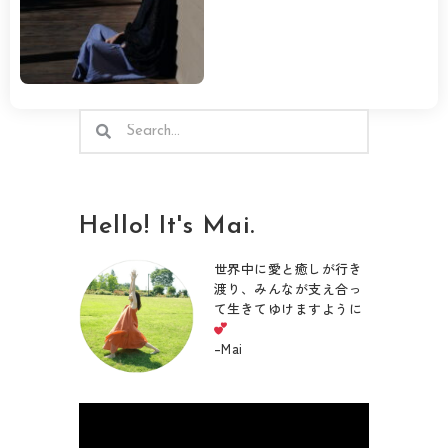
検
検
索
索
Hello! It's Mai.
世界中に愛と癒しが行き
渡り、みんなが支え合っ
て生きてゆけますように
–
Mai