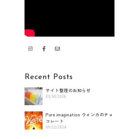
I
F
E
n
a
n
s
c
v
t
e
e
a
b
l
g
o
o
r
o
p
Recent Posts
a
k
e
m
-
f
サイト整理のお知らせ
03/30/2026
Pure imagination ウォンカのチョ
コレート
09/22/2024