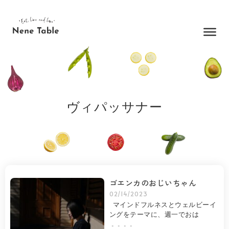
内
容
を
ス
キ
ッ
プ
ヴィパッサナー
ゴエンカのおじいちゃん
02/14/2023
マインドフルネスとウェルビーイ
ングをテーマに、週一でおは
・・・・