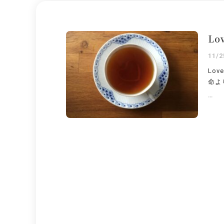
Lo
11/2
Lo
命よ
...