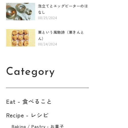
泡立てとエッグビーターのは
なし
08/25/2024
栗という風物詩（栗きんと
ん）
08/24/2024
Category
Eat - 食べること​
Recipe - レシピ
Baking / Pastry - お菓子