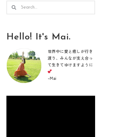
検
検
索
索
Hello! It's Mai.
世界中に愛と癒しが行き
渡り、みんなが支え合っ
て生きてゆけますように
–
Mai