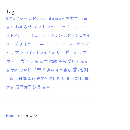
Tag
お弁当
3次元
My favorite
Beans 豆
quote
お母
お知らせ
ギフト
ケーキ
さん
グラノーラ
コミ
コミュニケーション
ットメント
スピリチュアル
ニューヨーク
ベジ
スープ
ダイエット
ハーブ
リーダーシップ
タリアン
マインドフルネス
ヴィーガン
人生
信頼
勇気
受け入れる
人権
愛
感謝
子育て
女神の台所
家族
命
引き寄せ
日本
紅茶
許し
豊
手放し
浄化
現実化
自由
癒し
かさ
辰巳芳子
道具
食育
Home
»
セイロン