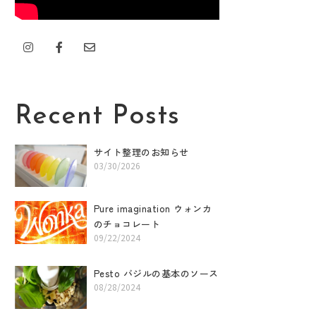
I
F
E
n
a
n
s
c
v
t
e
e
a
b
l
g
o
o
r
o
p
Recent Posts
a
k
e
m
-
f
サイト整理のお知らせ
03/30/2026
Pure imagination ウォンカ
のチョコレート
09/22/2024
Pesto バジルの基本のソース
08/28/2024