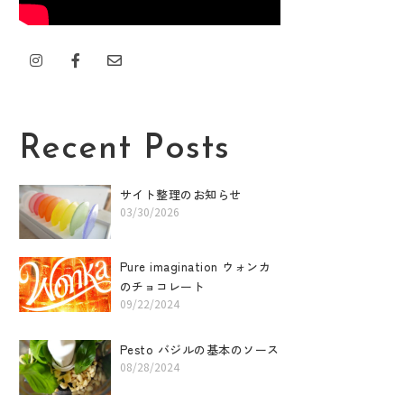
I
F
E
n
a
n
s
c
v
t
e
e
a
b
l
g
o
o
r
o
p
Recent Posts
a
k
e
m
-
f
サイト整理のお知らせ
03/30/2026
Pure imagination ウォンカ
のチョコレート
09/22/2024
Pesto バジルの基本のソース
08/28/2024