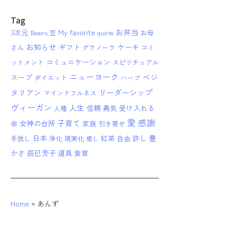
Tag
お弁当
3次元
My favorite
Beans 豆
quote
お母
お知らせ
ギフト
ケーキ
さん
グラノーラ
コミ
コミュニケーション
ットメント
スピリチュアル
ニューヨーク
ベジ
スープ
ダイエット
ハーブ
リーダーシップ
タリアン
マインドフルネス
ヴィーガン
人生
信頼
勇気
受け入れる
人権
愛
感謝
子育て
女神の台所
家族
命
引き寄せ
日本
紅茶
許し
豊
手放し
浄化
現実化
自由
癒し
かさ
辰巳芳子
道具
食育
Home
»
あんず