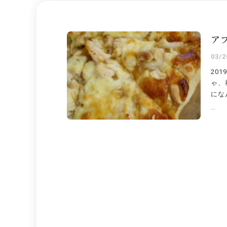
ア
03/2
20
ゃ、
にな
...