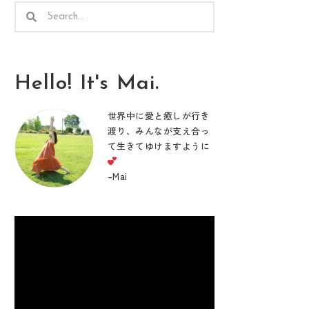
検
検
索
索
Hello! It's Mai.
世界中に愛と癒しが行き
渡り、みんなが支え合っ
て生きてゆけますように
–
Mai