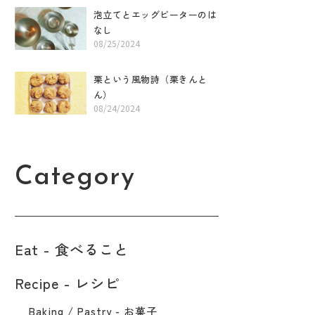
泡立てとエッグビーターのは
なし
08/25/2024
栗という風物詩（栗きんと
ん）
08/24/2024
Category
Eat - 食べること​
Recipe - レシピ
Baking / Pastry - お菓子