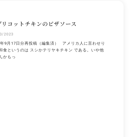
プリコットチキンのピザソース
0/2023
19年9月17日分再投稿（編集済） アメリカ人に言わせり
和食というのは スシかテリヤキチキン である。いや他
んかもっ