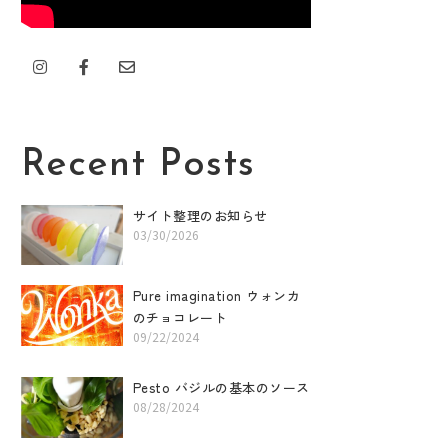
I
F
E
n
a
n
s
c
v
t
e
e
a
b
l
g
o
o
r
o
p
Recent Posts
a
k
e
m
-
f
サイト整理のお知らせ
03/30/2026
Pure imagination ウォンカ
のチョコレート
09/22/2024
Pesto バジルの基本のソース
08/28/2024