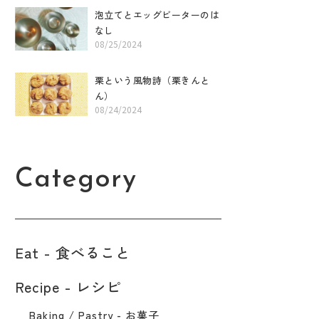
泡立てとエッグビーターのは
なし
08/25/2024
栗という風物詩（栗きんと
ん）
08/24/2024
Category
Eat - 食べること​
Recipe - レシピ
Baking / Pastry - お菓子