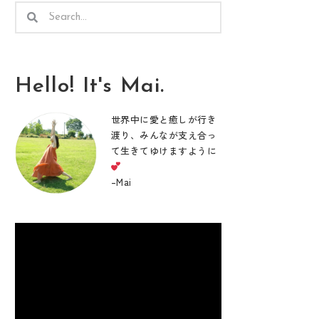
検
検
索
索
Hello! It's Mai.
世界中に愛と癒しが行き
渡り、みんなが支え合っ
て生きてゆけますように
–
Mai