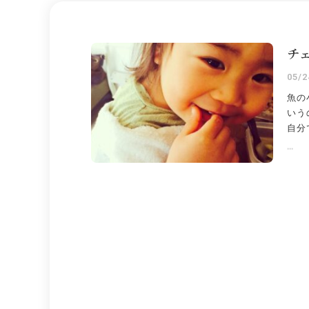
チ
05/2
魚の
いう
自分
...