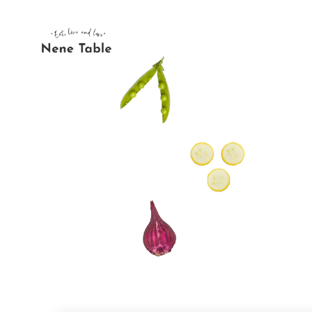
内
容
を
ス
キ
ッ
プ