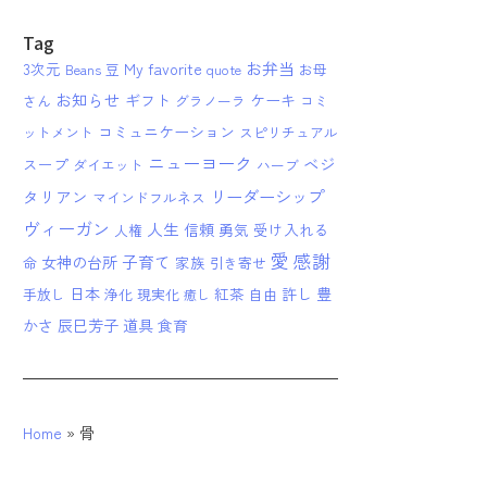
Tag
お弁当
3次元
My favorite
Beans 豆
quote
お母
お知らせ
ギフト
ケーキ
さん
グラノーラ
コミ
コミュニケーション
ットメント
スピリチュアル
ニューヨーク
ベジ
スープ
ダイエット
ハーブ
リーダーシップ
タリアン
マインドフルネス
ヴィーガン
人生
信頼
勇気
受け入れる
人権
愛
感謝
子育て
女神の台所
家族
命
引き寄せ
日本
紅茶
許し
豊
手放し
浄化
現実化
自由
癒し
かさ
辰巳芳子
道具
食育
Home
»
骨