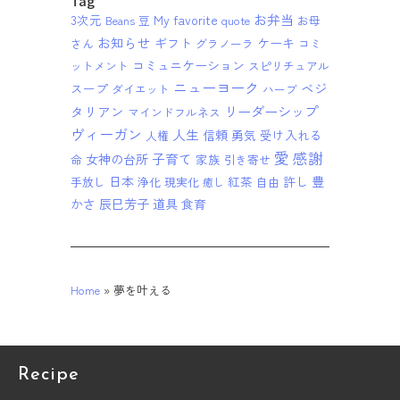
Tag
お弁当
3次元
My favorite
Beans 豆
quote
お母
お知らせ
ギフト
ケーキ
さん
グラノーラ
コミ
コミュニケーション
ットメント
スピリチュアル
ニューヨーク
ベジ
スープ
ダイエット
ハーブ
リーダーシップ
タリアン
マインドフルネス
ヴィーガン
人生
信頼
勇気
受け入れる
人権
愛
感謝
子育て
女神の台所
家族
命
引き寄せ
日本
紅茶
許し
豊
手放し
浄化
現実化
自由
癒し
かさ
辰巳芳子
道具
食育
Home
»
夢を叶える
Recipe