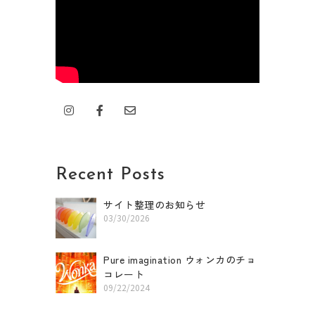
I
F
E
n
a
n
s
c
v
t
e
e
a
b
l
g
o
o
r
o
p
Recent Posts
a
k
e
m
-
f
サイト整理のお知らせ
03/30/2026
Pure imagination ウォンカのチョ
コレート
09/22/2024