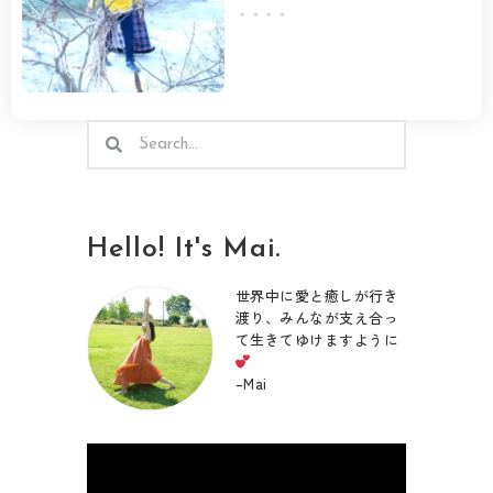
・・・・
検
検
索
索
Hello! It's Mai.
世界中に愛と癒しが行き
渡り、みんなが支え合っ
て生きてゆけますように
–
Mai