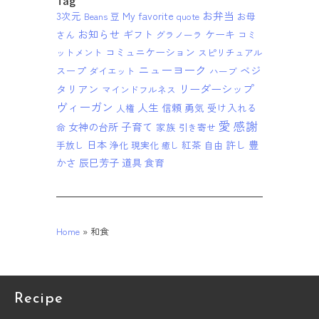
Tag
お弁当
3次元
My favorite
Beans 豆
quote
お母
お知らせ
ギフト
ケーキ
さん
グラノーラ
コミ
コミュニケーション
ットメント
スピリチュアル
ニューヨーク
ベジ
スープ
ダイエット
ハーブ
リーダーシップ
タリアン
マインドフルネス
ヴィーガン
人生
信頼
勇気
受け入れる
人権
愛
感謝
子育て
女神の台所
家族
命
引き寄せ
日本
紅茶
許し
豊
手放し
浄化
現実化
自由
癒し
かさ
辰巳芳子
道具
食育
Home
»
和食
Recipe