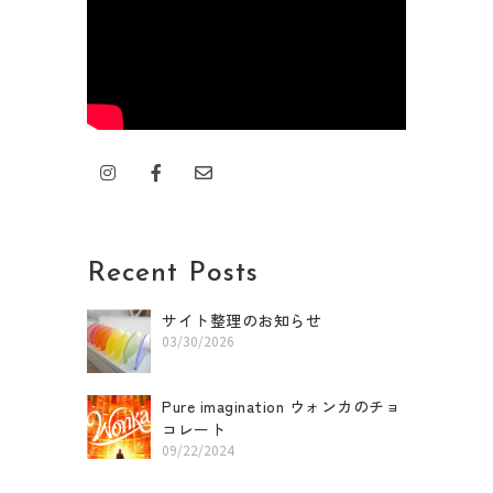
I
F
E
n
a
n
s
c
v
t
e
e
a
b
l
g
o
o
r
o
p
Recent Posts
a
k
e
m
-
f
サイト整理のお知らせ
03/30/2026
Pure imagination ウォンカのチョ
コレート
09/22/2024