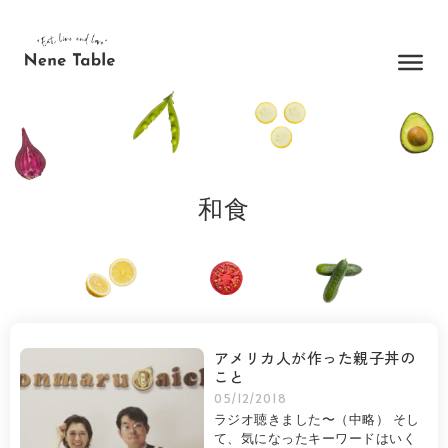
内
容
を
ス
キ
ッ
プ
和食
アメリカ人が作った親子丼の
こと
05/12/2018
ラジオ聴きました〜（中略） そし
て、気になったキーワードはいく