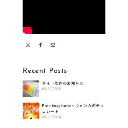
I
F
E
n
a
n
s
c
v
t
e
e
a
b
l
g
o
o
r
o
p
Recent Posts
a
k
e
m
-
f
サイト整理のお知らせ
03/30/2026
Pure imagination ウォンカのチョ
コレート
09/22/2024