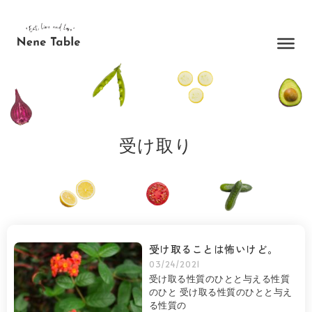
内
容
を
ス
キ
ッ
プ
受け取り
受け取ることは怖いけど。
03/24/2021
受け取る性質のひとと与える性質
のひと 受け取る性質のひとと与え
る性質の