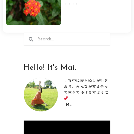
・・・・
検
検
索
索
Hello! It's Mai.
世界中に愛と癒しが行き
渡り、みんなが支え合っ
て生きてゆけますように
–
Mai