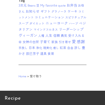
Tag
お弁当
3次元
My favorite
Beans 豆
quote
お母
お知らせ
ギフト
ケーキ
さん
グラノーラ
コミ
コミュニケーション
ットメント
スピリチュアル
ニューヨーク
ベジ
スープ
ダイエット
ハーブ
リーダーシップ
タリアン
マインドフルネス
ヴィーガン
人生
信頼
勇気
受け入れる
人権
愛
感謝
子育て
女神の台所
家族
命
引き寄せ
日本
紅茶
許し
豊
手放し
浄化
現実化
自由
癒し
かさ
辰巳芳子
道具
食育
Home
»
受け取り
Recipe