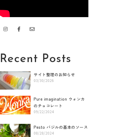
I
F
E
n
a
n
s
c
v
t
e
e
a
b
l
g
o
o
r
o
p
Recent Posts
a
k
e
m
-
f
サイト整理のお知らせ
03/30/2026
Pure imagination ウォンカ
のチョコレート
09/22/2024
Pesto バジルの基本のソース
08/28/2024