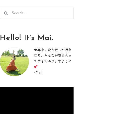
検
検
索
索
Hello! It's Mai.
世界中に愛と癒しが行き
渡り、みんなが支え合っ
て生きてゆけますように
–
Mai