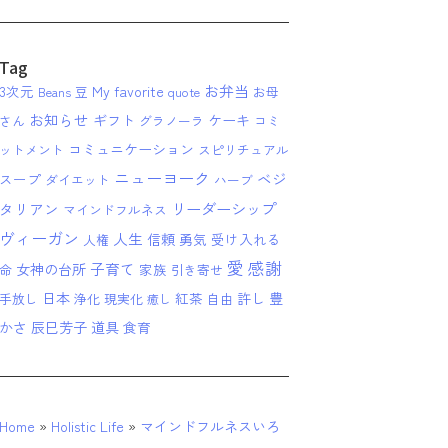
Tag
お弁当
3次元
My favorite
Beans 豆
quote
お母
お知らせ
ギフト
ケーキ
さん
グラノーラ
コミ
コミュニケーション
ットメント
スピリチュアル
ニューヨーク
ベジ
スープ
ダイエット
ハーブ
リーダーシップ
タリアン
マインドフルネス
ヴィーガン
人生
信頼
勇気
受け入れる
人権
愛
感謝
子育て
女神の台所
家族
命
引き寄せ
日本
紅茶
許し
豊
手放し
浄化
現実化
自由
癒し
かさ
辰巳芳子
道具
食育
Home
»
Holistic Life
»
マインドフルネスいろ