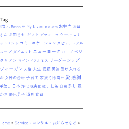
Tag
お弁当
3次元
My favorite
Beans 豆
quote
お母
お知らせ
ギフト
ケーキ
さん
グラノーラ
コミ
コミュニケーション
ットメント
スピリチュアル
ニューヨーク
ベジ
スープ
ダイエット
ハーブ
リーダーシップ
タリアン
マインドフルネス
ヴィーガン
人生
信頼
勇気
受け入れる
人権
愛
感謝
子育て
女神の台所
家族
命
引き寄せ
日本
紅茶
許し
豊
手放し
浄化
現実化
自由
癒し
かさ
辰巳芳子
道具
食育
Home
»
Service：コンサル・お知らせなど
»