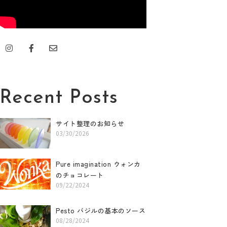
I
F
E
n
a
n
s
c
v
t
e
e
a
b
l
g
o
o
r
o
p
Recent Posts
a
k
e
m
-
f
サイト整理のお知らせ
03/30/2026
Pure imagination ウォンカ
のチョコレート
09/22/2024
Pesto バジルの基本のソース
08/28/2024