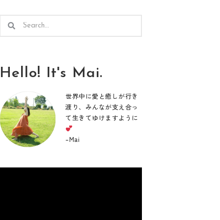
検
検
索
索
Hello! It's Mai.
世界中に愛と癒しが行き
渡り、みんなが支え合っ
て生きてゆけますように
–
Mai