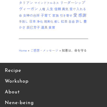
リーダーシップ
タリアン
マインドフルネス
ヴィーガン
人生
信頼
勇気
受け入れる
人権
愛
感謝
子育て
女神の台所
家族
命
引き寄せ
日本
紅茶
許し
豊
手放し
浄化
現実化
自由
癒し
かさ
辰巳芳子
道具
食育
Home
»
ご感想・メッセージ
»
知恵は、命を守る
Recipe
Workshop
About
Nene-being