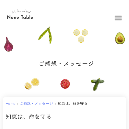
内
容
を
ス
キ
ッ
プ
ご感想・メッセージ
Home
»
ご感想・メッセージ
»
知恵は、命を守る
知恵は、命を守る