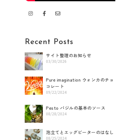
I
F
E
n
a
n
s
c
v
t
e
e
a
b
l
g
o
o
r
o
p
Recent Posts
a
k
e
m
-
f
サイト整理のお知らせ
03/30/2026
Pure imagination ウォンカのチョ
コレート
09/22/2024
Pesto バジルの基本のソース
08/28/2024
泡立てとエッグビーターのはなし
08/25/2024