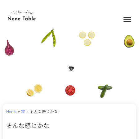
内
容
を
ス
キ
ッ
プ
愛
Home
»
愛
»
そんな感じかな
そんな感じかな