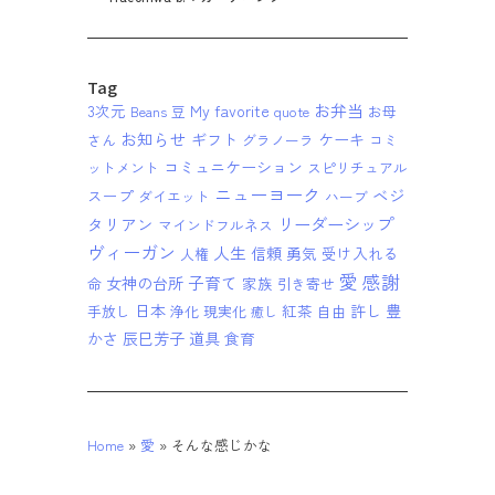
Tag
お弁当
3次元
My favorite
Beans 豆
quote
お母
お知らせ
ギフト
ケーキ
さん
グラノーラ
コミ
コミュニケーション
ットメント
スピリチュアル
ニューヨーク
ベジ
スープ
ダイエット
ハーブ
リーダーシップ
タリアン
マインドフルネス
ヴィーガン
人生
信頼
勇気
受け入れる
人権
愛
感謝
子育て
女神の台所
家族
命
引き寄せ
日本
紅茶
許し
豊
手放し
浄化
現実化
自由
癒し
かさ
辰巳芳子
道具
食育
Home
»
愛
»
そんな感じかな