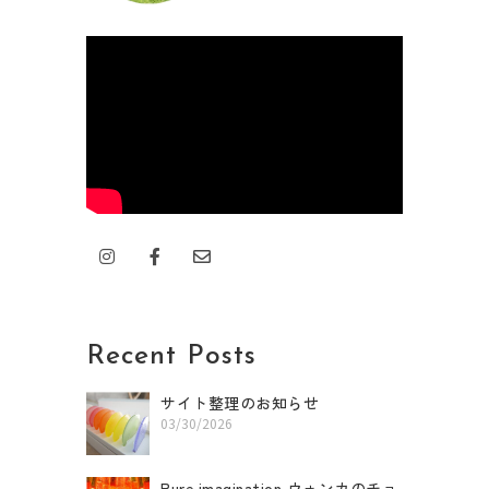
I
F
E
n
a
n
s
c
v
t
e
e
a
b
l
g
o
o
r
o
p
Recent Posts
a
k
e
m
-
f
サイト整理のお知らせ
03/30/2026
Pure imagination ウォンカのチョ