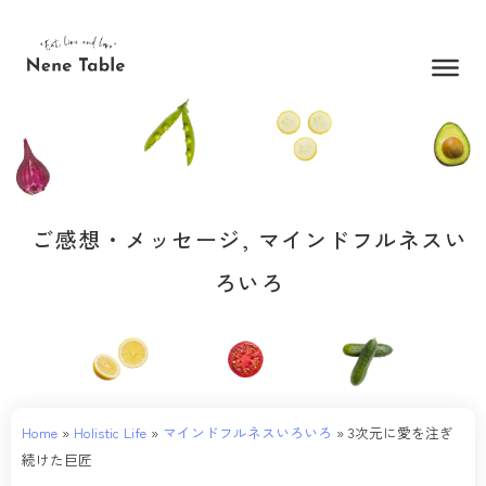
内
容
を
ス
キ
ッ
プ
ご感想・メッセージ
,
マインドフルネスい
ろいろ
Home
»
Holistic Life
»
マインドフルネスいろいろ
»
3次元に愛を注ぎ
続けた巨匠