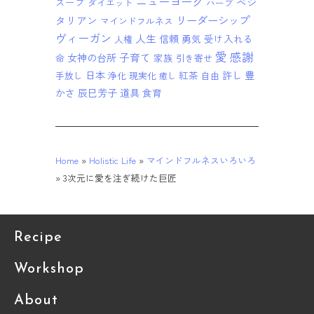
ニューヨーク
ベジ
スープ
ダイエット
ハーブ
リーダーシップ
タリアン
マインドフルネス
ヴィーガン
人生
信頼
勇気
受け入れる
人権
愛
感謝
子育て
女神の台所
家族
命
引き寄せ
日本
紅茶
許し
豊
手放し
浄化
現実化
自由
癒し
かさ
辰巳芳子
道具
食育
Home
»
Holistic Life
»
マインドフルネスいろいろ
»
3次元に愛を注ぎ続けた巨匠
Recipe
Workshop
About