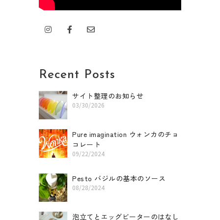
I
F
E
n
a
n
s
c
v
t
e
e
a
b
l
g
o
o
r
o
p
Recent Posts
a
k
e
m
-
f
サイト整理のお知らせ
03/30/2026
Pure imagination ウォンカのチョ
コレート
09/22/2024
Pesto バジルの基本のソース
08/28/2024
泡立てとエッグビーターのはなし