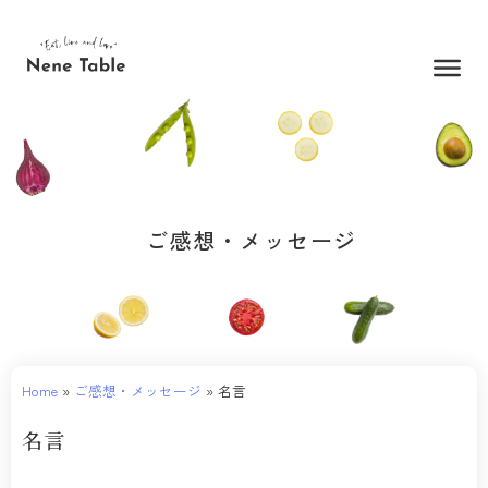
内
容
を
ス
キ
ッ
プ
ご感想・メッセージ
Home
»
ご感想・メッセージ
»
名言
名言