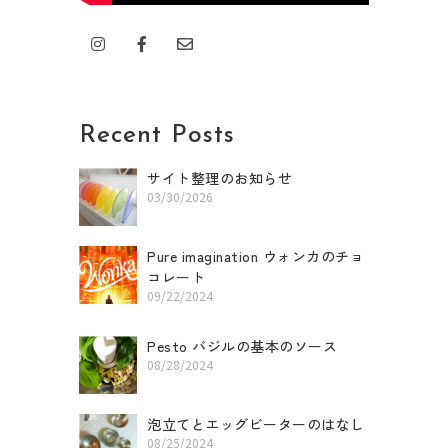
I
F
E
n
a
n
s
c
v
t
e
e
a
b
l
g
o
o
r
o
p
Recent Posts
a
k
e
m
-
f
サイト整理のお知らせ
03/30/2026
Pure imagination ウォンカのチョ
コレート
09/22/2024
Pesto バジルの基本のソース
08/28/2024
泡立てとエッグビーターのはなし
08/25/2024