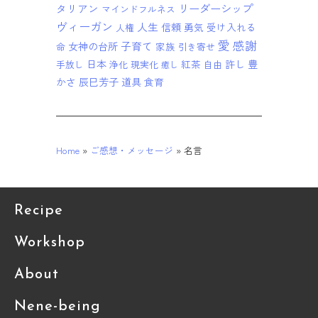
リーダーシップ
タリアン
マインドフルネス
ヴィーガン
人生
信頼
勇気
受け入れる
人権
愛
感謝
子育て
女神の台所
家族
命
引き寄せ
日本
紅茶
許し
豊
手放し
浄化
現実化
自由
癒し
かさ
辰巳芳子
道具
食育
Home
»
ご感想・メッセージ
»
名言
Recipe
Workshop
About
Nene-being