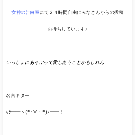
女神の告白室
にて２４時間自由にみなさんからの投稿
お待ちしています♪
いっしょにあそぶって愛しあうことかもしれん
名言キター
ｷﾀ━━ヽ(*･∀・*)ﾉ━━!!