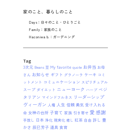
家のこと、暮らしのこと
Days：日々のこと・ひとりごと
Family：家族のこと
Haconiwa b.：ガーデニング
Tag
お弁当
3次元
My favorite
Beans 豆
quote
お母
お知らせ
ギフト
ケーキ
さん
グラノーラ
コミ
コミュニケーション
ットメント
スピリチュアル
ニューヨーク
ベジ
スープ
ダイエット
ハーブ
リーダーシップ
タリアン
マインドフルネス
ヴィーガン
人生
信頼
勇気
受け入れる
人権
愛
感謝
子育て
女神の台所
家族
命
引き寄せ
日本
紅茶
許し
豊
手放し
浄化
現実化
自由
癒し
かさ
辰巳芳子
道具
食育