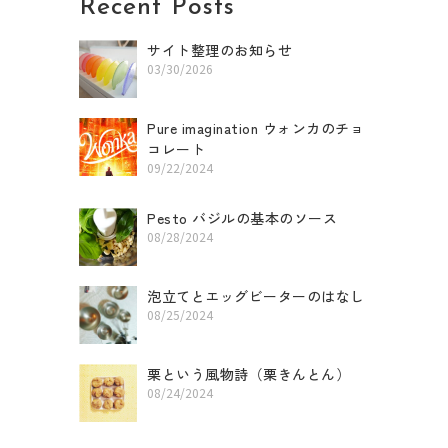
Recent Posts
a
k
e
m
-
f
サイト整理のお知らせ
03/30/2026
Pure imagination ウォンカのチョ
コレート
09/22/2024
Pesto バジルの基本のソース
08/28/2024
泡立てとエッグビーターのはなし
08/25/2024
栗という風物詩（栗きんとん）
08/24/2024