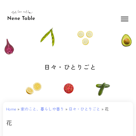
内
容
を
ス
キ
ッ
プ
日々・ひとりごと
Home
»
家のこと、暮らしや香り
»
日々・ひとりごと
»
花
花