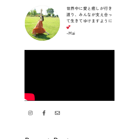
世界中に愛と癒しが行き
渡り、みんなが支え合っ
て生きてゆけますように
–
Mai
I
F
E
n
a
n
s
c
v
t
e
e
a
b
l
g
o
o
r
o
p